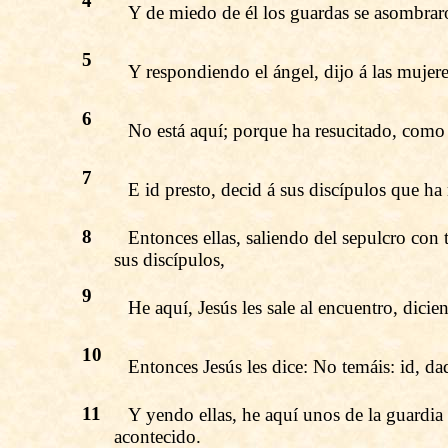
4
Y de miedo de él los guardas se asombrar
5
Y respondiendo el ángel, dijo á las mujere
6
No está aquí; porque ha resucitado, como 
7
E id presto, decid á sus discípulos que ha 
8
Entonces ellas, saliendo del sepulcro con 
sus discípulos,
9
He aquí, Jesús les sale al encuentro, dicie
10
Entonces Jesús les dice: No temáis: id, da
11
Y yendo ellas, he aquí unos de la guardia 
acontecido.