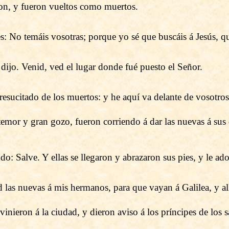
on, y fueron vueltos como muertos.
s: No temáis vosotras; porque yo sé que buscáis á Jesús, qu
dijo. Venid, ved el lugar donde fué puesto el Señor.
resucitado de los muertos: y he aquí va delante de vosotros á
temor y gran gozo, fueron corriendo á dar las nuevas á sus 
ndo: Salve. Y ellas se llegaron y abrazaron sus pies, y le ad
d las nuevas á mis hermanos, para que vayan á Galilea, y al
vinieron á la ciudad, y dieron aviso á los príncipes de los 