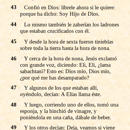
43
Confió en Dios: líbrele ahora si le quiere:
porque ha dicho: Soy Hijo de Dios.
44
Lo mismo también le zaherían los ladrones
que estaban crucificados con él.
45
Y desde la hora de sexta fueron tinieblas
sobre toda la tierra hasta la hora de nona.
46
Y cerca de la hora de nona, Jesús exclamó
con grande voz, diciendo: Eli, Eli, ¿lama
sabachtani? Esto es: Dios mío, Dios mío,
¿por qué me has desamparado?
47
Y algunos de los que estaban allí,
oyéndolo, decían: A Elías llama éste.
48
Y luego, corriendo uno de ellos, tomó una
esponja, y la hinchió de vinagre, y
poniéndola en una caña, dábale de beber.
49
Y los otros decían: Deja, veamos si viene