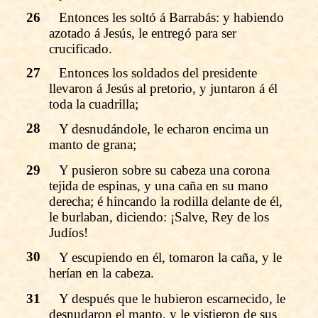
26
Entonces les soltó á Barrabás: y habiendo
azotado á Jesús, le entregó para ser
crucificado.
27
Entonces los soldados del presidente
llevaron á Jesús al pretorio, y juntaron á él
toda la cuadrilla;
28
Y desnudándole, le echaron encima un
manto de grana;
29
Y pusieron sobre su cabeza una corona
tejida de espinas, y una caña en su mano
derecha; é hincando la rodilla delante de él,
le burlaban, diciendo: ¡Salve, Rey de los
Judíos!
30
Y escupiendo en él, tomaron la caña, y le
herían en la cabeza.
31
Y después que le hubieron escarnecido, le
desnudaron el manto, y le vistieron de sus