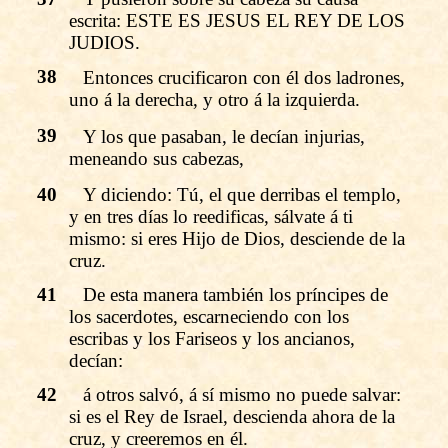
escrita: ESTE ES JESUS EL REY DE LOS
JUDIOS.
38
Entonces crucificaron con él dos ladrones,
uno á la derecha, y otro á la izquierda.
39
Y los que pasaban, le decían injurias,
meneando sus cabezas,
40
Y diciendo: Tú, el que derribas el templo,
y en tres días lo reedificas, sálvate á ti
mismo: si eres Hijo de Dios, desciende de la
cruz.
41
De esta manera también los príncipes de
los sacerdotes, escarneciendo con los
escribas y los Fariseos y los ancianos,
decían:
42
á otros salvó, á sí mismo no puede salvar:
si es el Rey de Israel, descienda ahora de la
cruz, y creeremos en él.