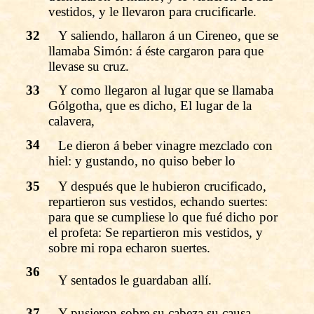
vestidos, y le llevaron para crucificarle.
32
Y saliendo, hallaron á un Cireneo, que se
llamaba Simón: á éste cargaron para que
llevase su cruz.
33
Y como llegaron al lugar que se llamaba
Gólgotha, que es dicho, El lugar de la
calavera,
34
Le dieron á beber vinagre mezclado con
hiel: y gustando, no quiso beber lo
35
Y después que le hubieron crucificado,
repartieron sus vestidos, echando suertes:
para que se cumpliese lo que fué dicho por
el profeta: Se repartieron mis vestidos, y
sobre mi ropa echaron suertes.
36
Y sentados le guardaban allí.
37
Y pusieron sobre su cabeza su causa