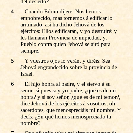
del desierto?
4
Cuando Edom dijere: Nos hemos
empobrecido, mas tornemos á edificar lo
arruinado; así ha dicho Jehová de los
ejércitos: Ellos edificarán, y yo destruiré: y
les llamarán Provincia de impiedad, y,
Pueblo contra quien Jehová se airó para
siempre.
5
Y vuestros ojos lo verán, y diréis: Sea
Jehová engrandecido sobre la provincia de
Israel.
6
El hijo honra al padre, y el siervo á su
señor: si pues soy yo padre, ¿qué es de mi
honra? y si soy señor, ¿qué es de mi temor?,
dice Jehová de los ejércitos á vosotros, oh
sacerdotes, que menospreciáis mi nombre. Y
decís: ¿En qué hemos menospreciado tu
nombre?