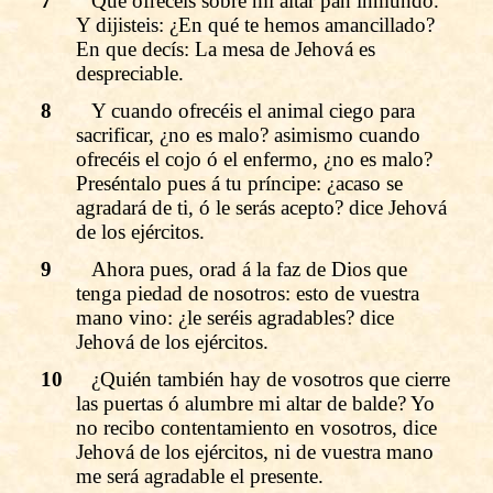
7
Que ofrecéis sobre mi altar pan inmundo.
Y dijisteis: ¿En qué te hemos amancillado?
En que decís: La mesa de Jehová es
despreciable.
8
Y cuando ofrecéis el animal ciego para
sacrificar, ¿no es malo? asimismo cuando
ofrecéis el cojo ó el enfermo, ¿no es malo?
Preséntalo pues á tu príncipe: ¿acaso se
agradará de ti, ó le serás acepto? dice Jehová
de los ejércitos.
9
Ahora pues, orad á la faz de Dios que
tenga piedad de nosotros: esto de vuestra
mano vino: ¿le seréis agradables? dice
Jehová de los ejércitos.
10
¿Quién también hay de vosotros que cierre
las puertas ó alumbre mi altar de balde? Yo
no recibo contentamiento en vosotros, dice
Jehová de los ejércitos, ni de vuestra mano
me será agradable el presente.