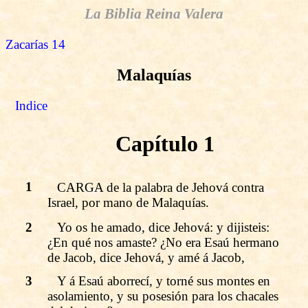
La Biblia Reina Valera
Zacarías 14
Malaquías
Indice
Capítulo 1
1
CARGA de la palabra de Jehová contra
Israel, por mano de Malaquías.
2
Yo os he amado, dice Jehová: y dijisteis:
¿En qué nos amaste? ¿No era Esaú hermano
de Jacob, dice Jehová, y amé á Jacob,
3
Y á Esaú aborrecí, y torné sus montes en
asolamiento, y su posesión para los chacales