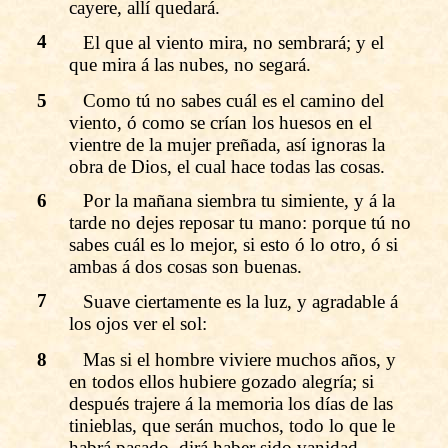
cayere, allí quedará.
4
El que al viento mira, no sembrará; y el
que mira á las nubes, no segará.
5
Como tú no sabes cuál es el camino del
viento, ó como se crían los huesos en el
vientre de la mujer preñada, así ignoras la
obra de Dios, el cual hace todas las cosas.
6
Por la mañana siembra tu simiente, y á la
tarde no dejes reposar tu mano: porque tú no
sabes cuál es lo mejor, si esto ó lo otro, ó si
ambas á dos cosas son buenas.
7
Suave ciertamente es la luz, y agradable á
los ojos ver el sol:
8
Mas si el hombre viviere muchos años, y
en todos ellos hubiere gozado alegría; si
después trajere á la memoria los días de las
tinieblas, que serán muchos, todo lo que le
habrá pasado, dirá haber sido vanidad.