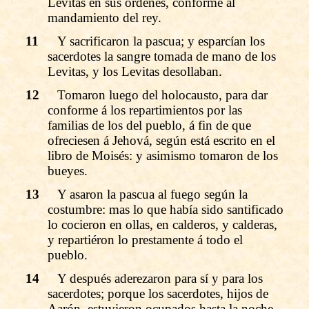
Levitas en sus órdenes, conforme al
mandamiento del rey.
11
Y sacrificaron la pascua; y esparcían los
sacerdotes la sangre tomada de mano de los
Levitas, y los Levitas desollaban.
12
Tomaron luego del holocausto, para dar
conforme á los repartimientos por las
familias de los del pueblo, á fin de que
ofreciesen á Jehová, según está escrito en el
libro de Moisés: y asimismo tomaron de los
bueyes.
13
Y asaron la pascua al fuego según la
costumbre: mas lo que había sido santificado
lo cocieron en ollas, en calderos, y calderas,
y repartiéron lo prestamente á todo el
pueblo.
14
Y después aderezaron para sí y para los
sacerdotes; porque los sacerdotes, hijos de
Aarón, estuvieron ocupados hasta la noche