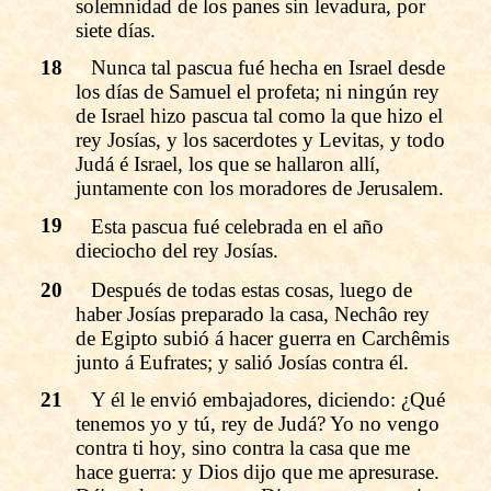
solemnidad de los panes sin levadura, por
siete días.
18
Nunca tal pascua fué hecha en Israel desde
los días de Samuel el profeta; ni ningún rey
de Israel hizo pascua tal como la que hizo el
rey Josías, y los sacerdotes y Levitas, y todo
Judá é Israel, los que se hallaron allí,
juntamente con los moradores de Jerusalem.
19
Esta pascua fué celebrada en el año
dieciocho del rey Josías.
20
Después de todas estas cosas, luego de
haber Josías preparado la casa, Nechâo rey
de Egipto subió á hacer guerra en Carchêmis
junto á Eufrates; y salió Josías contra él.
21
Y él le envió embajadores, diciendo: ¿Qué
tenemos yo y tú, rey de Judá? Yo no vengo
contra ti hoy, sino contra la casa que me
hace guerra: y Dios dijo que me apresurase.