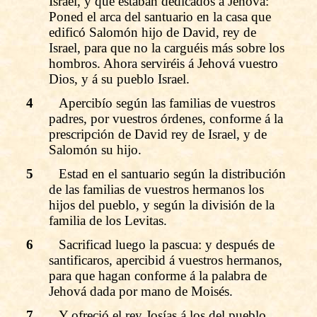
Israel, y que estaban dedicados á Jehová:
Poned el arca del santuario en la casa que
edificó Salomón hijo de David, rey de
Israel, para que no la carguéis más sobre los
hombros. Ahora serviréis á Jehová vuestro
Dios, y á su pueblo Israel.
4
Apercibío según las familias de vuestros
padres, por vuestros órdenes, conforme á la
prescripción de David rey de Israel, y de
Salomón su hijo.
5
Estad en el santuario según la distribución
de las familias de vuestros hermanos los
hijos del pueblo, y según la división de la
familia de los Levitas.
6
Sacrificad luego la pascua: y después de
santificaros, apercibid á vuestros hermanos,
para que hagan conforme á la palabra de
Jehová dada por mano de Moisés.
7
Y ofreció el rey Josías á los del pueblo