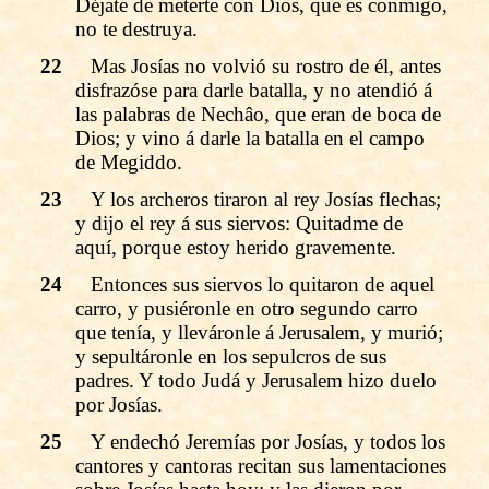
Déjate de meterte con Dios, que es conmigo,
no te destruya.
22
Mas Josías no volvió su rostro de él, antes
disfrazóse para darle batalla, y no atendió á
las palabras de Nechâo, que eran de boca de
Dios; y vino á darle la batalla en el campo
de Megiddo.
23
Y los archeros tiraron al rey Josías flechas;
y dijo el rey á sus siervos: Quitadme de
aquí, porque estoy herido gravemente.
24
Entonces sus siervos lo quitaron de aquel
carro, y pusiéronle en otro segundo carro
que tenía, y lleváronle á Jerusalem, y murió;
y sepultáronle en los sepulcros de sus
padres. Y todo Judá y Jerusalem hizo duelo
por Josías.
25
Y endechó Jeremías por Josías, y todos los
cantores y cantoras recitan sus lamentaciones