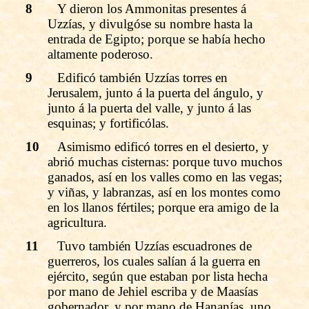
8
Y dieron los Ammonitas presentes á
Uzzías, y divulgóse su nombre hasta la
entrada de Egipto; porque se había hecho
altamente poderoso.
9
Edificó también Uzzías torres en
Jerusalem, junto á la puerta del ángulo, y
junto á la puerta del valle, y junto á las
esquinas; y fortificólas.
10
Asimismo edificó torres en el desierto, y
abrió muchas cisternas: porque tuvo muchos
ganados, así en los valles como en las vegas;
y viñas, y labranzas, así en los montes como
en los llanos fértiles; porque era amigo de la
agricultura.
11
Tuvo también Uzzías escuadrones de
guerreros, los cuales salían á la guerra en
ejército, según que estaban por lista hecha
por mano de Jehiel escriba y de Maasías
gobernador, y por mano de Hananías, uno