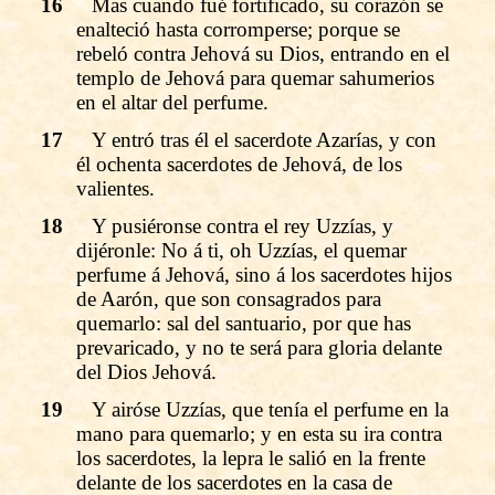
16
Mas cuando fué fortificado, su corazón se
enalteció hasta corromperse; porque se
rebeló contra Jehová su Dios, entrando en el
templo de Jehová para quemar sahumerios
en el altar del perfume.
17
Y entró tras él el sacerdote Azarías, y con
él ochenta sacerdotes de Jehová, de los
valientes.
18
Y pusiéronse contra el rey Uzzías, y
dijéronle: No á ti, oh Uzzías, el quemar
perfume á Jehová, sino á los sacerdotes hijos
de Aarón, que son consagrados para
quemarlo: sal del santuario, por que has
prevaricado, y no te será para gloria delante
del Dios Jehová.
19
Y airóse Uzzías, que tenía el perfume en la
mano para quemarlo; y en esta su ira contra
los sacerdotes, la lepra le salió en la frente
delante de los sacerdotes en la casa de