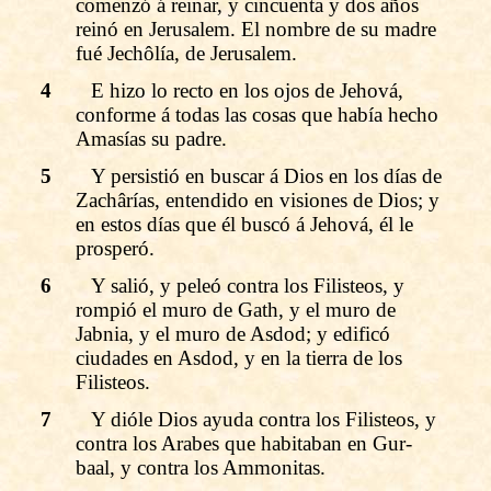
comenzó á reinar, y cincuenta y dos años
reinó en Jerusalem. El nombre de su madre
fué Jechôlía, de Jerusalem.
4
E hizo lo recto en los ojos de Jehová,
conforme á todas las cosas que había hecho
Amasías su padre.
5
Y persistió en buscar á Dios en los días de
Zachârías, entendido en visiones de Dios; y
en estos días que él buscó á Jehová, él le
prosperó.
6
Y salió, y peleó contra los Filisteos, y
rompió el muro de Gath, y el muro de
Jabnia, y el muro de Asdod; y edificó
ciudades en Asdod, y en la tierra de los
Filisteos.
7
Y dióle Dios ayuda contra los Filisteos, y
contra los Arabes que habitaban en Gur-
baal, y contra los Ammonitas.