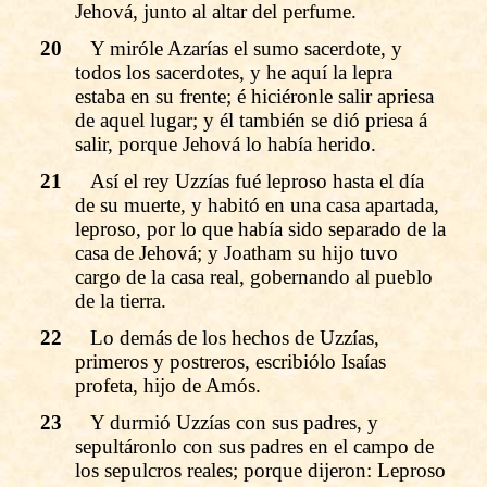
Jehová, junto al altar del perfume.
20
Y miróle Azarías el sumo sacerdote, y
todos los sacerdotes, y he aquí la lepra
estaba en su frente; é hiciéronle salir apriesa
de aquel lugar; y él también se dió priesa á
salir, porque Jehová lo había herido.
21
Así el rey Uzzías fué leproso hasta el día
de su muerte, y habitó en una casa apartada,
leproso, por lo que había sido separado de la
casa de Jehová; y Joatham su hijo tuvo
cargo de la casa real, gobernando al pueblo
de la tierra.
22
Lo demás de los hechos de Uzzías,
primeros y postreros, escribiólo Isaías
profeta, hijo de Amós.
23
Y durmió Uzzías con sus padres, y
sepultáronlo con sus padres en el campo de
los sepulcros reales; porque dijeron: Leproso