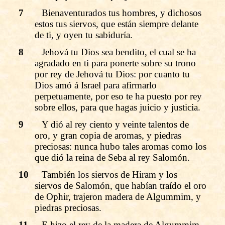
7
Bienaventurados tus hombres, y dichosos
estos tus siervos, que están siempre delante
de ti, y oyen tu sabiduría.
8
Jehová tu Dios sea bendito, el cual se ha
agradado en ti para ponerte sobre su trono
por rey de Jehová tu Dios: por cuanto tu
Dios amó á Israel para afirmarlo
perpetuamente, por eso te ha puesto por rey
sobre ellos, para que hagas juicio y justicia.
9
Y dió al rey ciento y veinte talentos de
oro, y gran copia de aromas, y piedras
preciosas: nunca hubo tales aromas como los
que dió la reina de Seba al rey Salomón.
10
También los siervos de Hiram y los
siervos de Salomón, que habían traído el oro
de Ophir, trajeron madera de Algummim, y
piedras preciosas.
11
E hizo el rey de la madera de Algummim