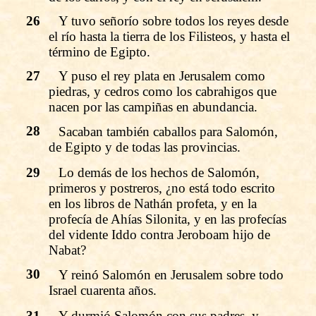
26
Y tuvo señorío sobre todos los reyes desde
el río hasta la tierra de los Filisteos, y hasta el
término de Egipto.
27
Y puso el rey plata en Jerusalem como
piedras, y cedros como los cabrahigos que
nacen por las campiñas en abundancia.
28
Sacaban también caballos para Salomón,
de Egipto y de todas las provincias.
29
Lo demás de los hechos de Salomón,
primeros y postreros, ¿no está todo escrito
en los libros de Nathán profeta, y en la
profecía de Ahías Silonita, y en las profecías
del vidente Iddo contra Jeroboam hijo de
Nabat?
30
Y reinó Salomón en Jerusalem sobre todo
Israel cuarenta años.
31
Y durmió Salomón con sus padres, y