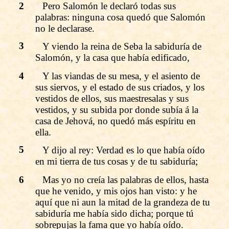
2
Pero Salomón le declaró todas sus
palabras: ninguna cosa quedó que Salomón
no le declarase.
3
Y viendo la reina de Seba la sabiduría de
Salomón, y la casa que había edificado,
4
Y las viandas de su mesa, y el asiento de
sus siervos, y el estado de sus criados, y los
vestidos de ellos, sus maestresalas y sus
vestidos, y su subida por donde subía á la
casa de Jehová, no quedó más espíritu en
ella.
5
Y dijo al rey: Verdad es lo que había oído
en mi tierra de tus cosas y de tu sabiduría;
6
Mas yo no creía las palabras de ellos, hasta
que he venido, y mis ojos han visto: y he
aquí que ni aun la mitad de la grandeza de tu
sabiduría me había sido dicha; porque tú
sobrepujas la fama que yo había oído.