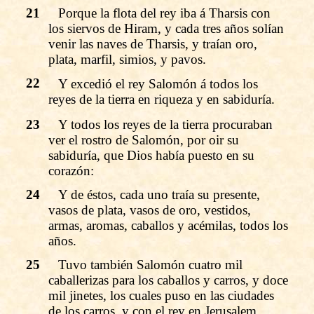
21
Porque la flota del rey iba á Tharsis con
los siervos de Hiram, y cada tres años solían
venir las naves de Tharsis, y traían oro,
plata, marfil, simios, y pavos.
22
Y excedió el rey Salomón á todos los
reyes de la tierra en riqueza y en sabiduría.
23
Y todos los reyes de la tierra procuraban
ver el rostro de Salomón, por oir su
sabiduría, que Dios había puesto en su
corazón:
24
Y de éstos, cada uno traía su presente,
vasos de plata, vasos de oro, vestidos,
armas, aromas, caballos y acémilas, todos los
años.
25
Tuvo también Salomón cuatro mil
caballerizas para los caballos y carros, y doce
mil jinetes, los cuales puso en las ciudades
de los carros, y con el rey en Jerusalem.