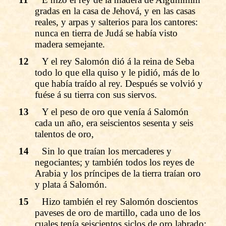
gradas en la casa de Jehová, y en las casas
reales, y arpas y salterios para los cantores:
nunca en tierra de Judá se había visto
madera semejante.
12
Y el rey Salomón dió á la reina de Seba
todo lo que ella quiso y le pidió, más de lo
que había traído al rey. Después se volvió y
fuése á su tierra con sus siervos.
13
Y el peso de oro que venía á Salomón
cada un año, era seiscientos sesenta y seis
talentos de oro,
14
Sin lo que traían los mercaderes y
negociantes; y también todos los reyes de
Arabia y los príncipes de la tierra traían oro
y plata á Salomón.
15
Hizo también el rey Salomón doscientos
paveses de oro de martillo, cada uno de los
cuales tenía seiscientos siclos de oro labrado: