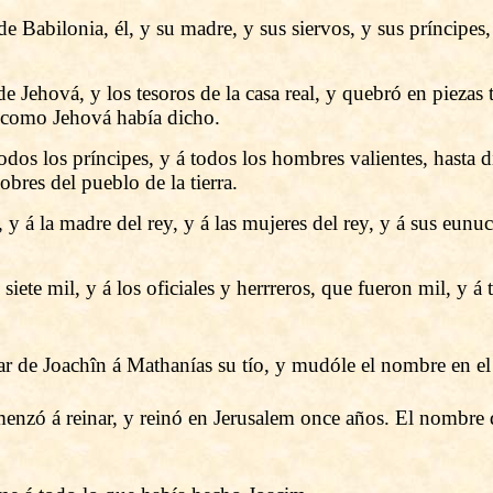
de Babilonia, él, y su madre, y sus siervos, y sus príncipes
 de Jehová, y los tesoros de la casa real, y quebró en pieza
, como Jehová había dicho.
odos los príncipes, y á todos los hombres valientes, hasta di
bres del pueblo de la tierra.
 á la madre del rey, y á las mujeres del rey, y á sus eunuco
ete mil, y á los oficiales y herrreros, que fueron mil, y á t
ar de Joachîn á Mathanías su tío, y mudóle el nombre en el
enzó á reinar, y reinó en Jerusalem once años. El nombre 