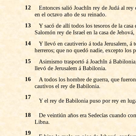
12
Entonces salió Joachîn rey de Judá al rey 
en el octavo año de su reinado.
13
Y sacó de allí todos los tesoros de la casa
Salomón rey de Israel en la casa de Jehová
14
Y llevó en cautiverio á toda Jerusalem, á t
herreros; que no quedó nadie, excepto los po
15
Asimismo trasportó á Joachîn á Babilonia, y
llevó de Jerusalem á Babilonia.
16
A todos los hombre de guerra, que fueron si
cautivos el rey de Babilonia.
17
Y el rey de Babilonia puso por rey en lug
18
De veintiún años era Sedecías cuando com
Libna.
19