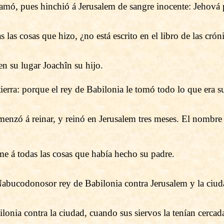
amó, pues hinchió á Jerusalem de sangre inocente: Jehová 
las cosas que hizo, ¿no está escrito en el libro de las crón
n su lugar Joachîn su hijo.
ierra: porque el rey de Babilonia le tomó todo lo que era su
enzó á reinar, y reinó en Jerusalem tres meses. El nombre 
e á todas las cosas que había hecho su padre.
Nabucodonosor rey de Babilonia contra Jerusalem y la ciud
nia contra la ciudad, cuando sus siervos la tenían cercad