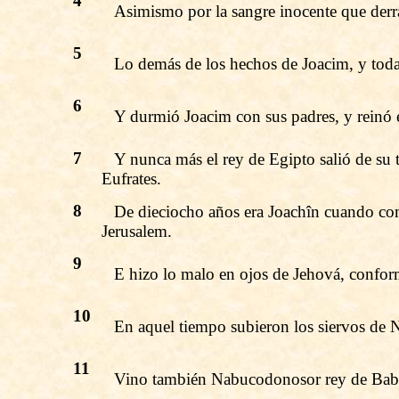
4
Asimismo por la sangre inocente que derr
5
Lo demás de los hechos de Joacim, y todas 
6
Y durmió Joacim con sus padres, y reinó e
7
Y nunca más el rey de Egipto salió de su t
Eufrates.
8
De dieciocho años era Joachîn cuando com
Jerusalem.
9
E hizo lo malo en ojos de Jehová, conform
10
En aquel tiempo subieron los siervos de 
11
Vino también Nabucodonosor rey de Babilo