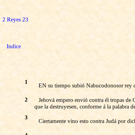
2 Reyes 23
Indice
1
EN su tiempo subió Nabucodonosor rey de B
2
Jehová empero envió contra él tropas de C
que la destruyesen, conforme á la palabra d
3
Ciertamente vino esto contra Judá por dic