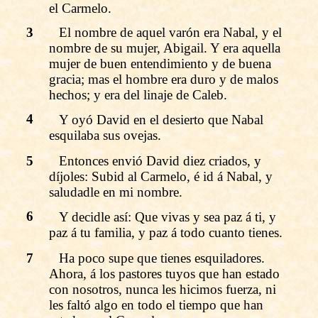
el Carmelo.
3
El nombre de aquel varón era Nabal, y el
nombre de su mujer, Abigail. Y era aquella
mujer de buen entendimiento y de buena
gracia; mas el hombre era duro y de malos
hechos; y era del linaje de Caleb.
4
Y oyó David en el desierto que Nabal
esquilaba sus ovejas.
5
Entonces envió David diez criados, y
díjoles: Subid al Carmelo, é id á Nabal, y
saludadle en mi nombre.
6
Y decidle así: Que vivas y sea paz á ti, y
paz á tu familia, y paz á todo cuanto tienes.
7
Ha poco supe que tienes esquiladores.
Ahora, á los pastores tuyos que han estado
con nosotros, nunca les hicimos fuerza, ni
les faltó algo en todo el tiempo que han