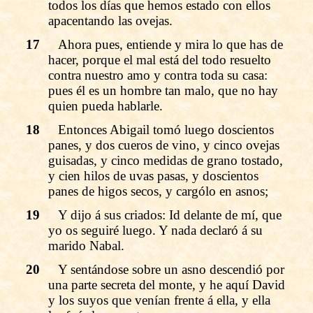
todos los días que hemos estado con ellos
apacentando las ovejas.
17
Ahora pues, entiende y mira lo que has de
hacer, porque el mal está del todo resuelto
contra nuestro amo y contra toda su casa:
pues él es un hombre tan malo, que no hay
quien pueda hablarle.
18
Entonces Abigail tomó luego doscientos
panes, y dos cueros de vino, y cinco ovejas
guisadas, y cinco medidas de grano tostado,
y cien hilos de uvas pasas, y doscientos
panes de higos secos, y cargólo en asnos;
19
Y dijo á sus criados: Id delante de mí, que
yo os seguiré luego. Y nada declaró á su
marido Nabal.
20
Y sentándose sobre un asno descendió por
una parte secreta del monte, y he aquí David
y los suyos que venían frente á ella, y ella