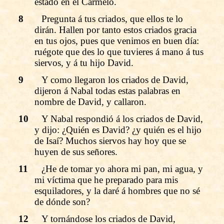
estado en el Carmelo.
8
Pregunta á tus criados, que ellos te lo
dirán. Hallen por tanto estos criados gracia
en tus ojos, pues que venimos en buen día:
ruégote que des lo que tuvieres á mano á tus
siervos, y á tu hijo David.
9
Y como llegaron los criados de David,
dijeron á Nabal todas estas palabras en
nombre de David, y callaron.
10
Y Nabal respondió á los criados de David,
y dijo: ¿Quién es David? ¿y quién es el hijo
de Isaí? Muchos siervos hay hoy que se
huyen de sus señores.
11
¿He de tomar yo ahora mi pan, mi agua, y
mi víctima que he preparado para mis
esquiladores, y la daré á hombres que no sé
de dónde son?
12
Y tornándose los criados de David,