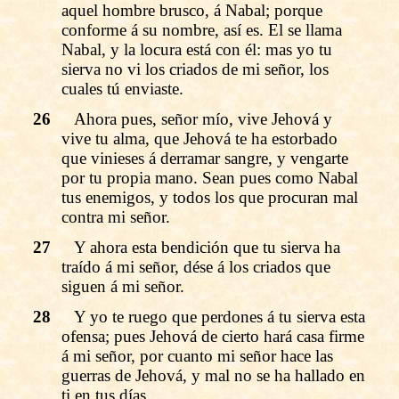
aquel hombre brusco, á Nabal; porque
conforme á su nombre, así es. El se llama
Nabal, y la locura está con él: mas yo tu
sierva no vi los criados de mi señor, los
cuales tú enviaste.
26
Ahora pues, señor mío, vive Jehová y
vive tu alma, que Jehová te ha estorbado
que vinieses á derramar sangre, y vengarte
por tu propia mano. Sean pues como Nabal
tus enemigos, y todos los que procuran mal
contra mi señor.
27
Y ahora esta bendición que tu sierva ha
traído á mi señor, dése á los criados que
siguen á mi señor.
28
Y yo te ruego que perdones á tu sierva esta
ofensa; pues Jehová de cierto hará casa firme
á mi señor, por cuanto mi señor hace las
guerras de Jehová, y mal no se ha hallado en
ti en tus días.