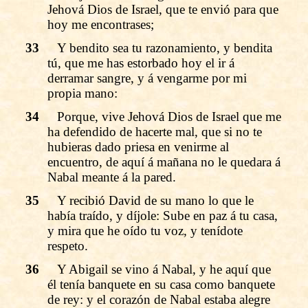
Jehová Dios de Israel, que te envió para que
hoy me encontrases;
33
Y bendito sea tu razonamiento, y bendita
tú, que me has estorbado hoy el ir á
derramar sangre, y á vengarme por mi
propia mano:
34
Porque, vive Jehová Dios de Israel que me
ha defendido de hacerte mal, que si no te
hubieras dado priesa en venirme al
encuentro, de aquí á mañana no le quedara á
Nabal meante á la pared.
35
Y recibió David de su mano lo que le
había traído, y díjole: Sube en paz á tu casa,
y mira que he oído tu voz, y tenídote
respeto.
36
Y Abigail se vino á Nabal, y he aquí que
él tenía banquete en su casa como banquete
de rey: y el corazón de Nabal estaba alegre