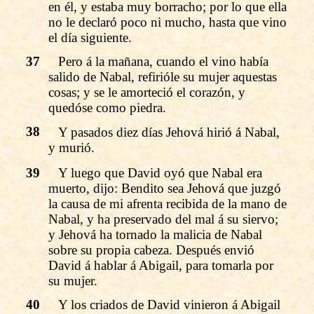
en él, y estaba muy borracho; por lo que ella
no le declaró poco ni mucho, hasta que vino
el día siguiente.
37
Pero á la mañana, cuando el vino había
salido de Nabal, refirióle su mujer aquestas
cosas; y se le amorteció el corazón, y
quedóse como piedra.
38
Y pasados diez días Jehová hirió á Nabal,
y murió.
39
Y luego que David oyó que Nabal era
muerto, dijo: Bendito sea Jehová que juzgó
la causa de mi afrenta recibida de la mano de
Nabal, y ha preservado del mal á su siervo;
y Jehová ha tornado la malicia de Nabal
sobre su propia cabeza. Después envió
David á hablar á Abigail, para tomarla por
su mujer.
40
Y los criados de David vinieron á Abigail