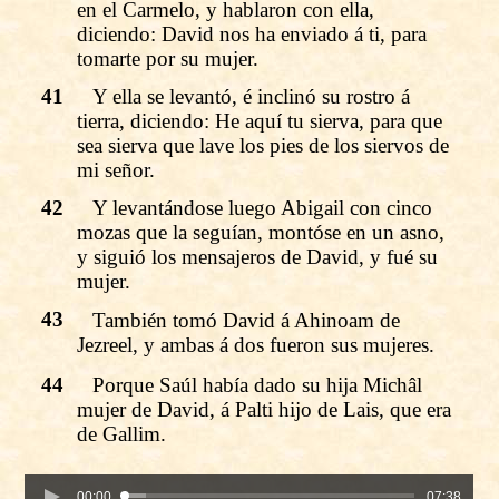
en el Carmelo, y hablaron con ella,
diciendo: David nos ha enviado á ti, para
tomarte por su mujer.
41
Y ella se levantó, é inclinó su rostro á
tierra, diciendo: He aquí tu sierva, para que
sea sierva que lave los pies de los siervos de
mi señor.
42
Y levantándose luego Abigail con cinco
mozas que la seguían, montóse en un asno,
y siguió los mensajeros de David, y fué su
mujer.
43
También tomó David á Ahinoam de
Jezreel, y ambas á dos fueron sus mujeres.
44
Porque Saúl había dado su hija Michâl
mujer de David, á Palti hijo de Lais, que era
de Gallim.
00:00
07:38