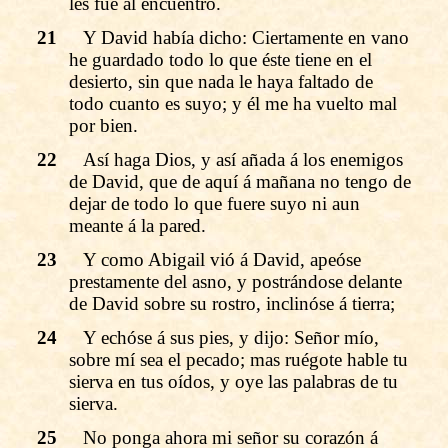
les fué al encuentro.
21
Y David había dicho: Ciertamente en vano
he guardado todo lo que éste tiene en el
desierto, sin que nada le haya faltado de
todo cuanto es suyo; y él me ha vuelto mal
por bien.
22
Así haga Dios, y así añada á los enemigos
de David, que de aquí á mañana no tengo de
dejar de todo lo que fuere suyo ni aun
meante á la pared.
23
Y como Abigail vió á David, apeóse
prestamente del asno, y postrándose delante
de David sobre su rostro, inclinóse á tierra;
24
Y echóse á sus pies, y dijo: Señor mío,
sobre mí sea el pecado; mas ruégote hable tu
sierva en tus oídos, y oye las palabras de tu
sierva.
25
No ponga ahora mi señor su corazón á