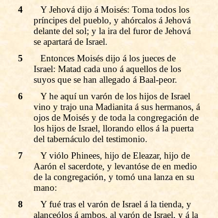
4
Y Jehová dijo á Moisés: Toma todos los
príncipes del pueblo, y ahórcalos á Jehová
delante del sol; y la ira del furor de Jehová
se apartará de Israel.
5
Entonces Moisés dijo á los jueces de
Israel: Matad cada uno á aquellos de los
suyos que se han allegado á Baal-peor.
6
Y he aquí un varón de los hijos de Israel
vino y trajo una Madianita á sus hermanos, á
ojos de Moisés y de toda la congregación de
los hijos de Israel, llorando ellos á la puerta
del tabernáculo del testimonio.
7
Y viólo Phinees, hijo de Eleazar, hijo de
Aarón el sacerdote, y levantóse de en medio
de la congregación, y tomó una lanza en su
mano:
8
Y fué tras el varón de Israel á la tienda, y
alanceólos á ambos, al varón de Israel, y á la