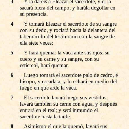
3
Y la daréis á Eleazar el sacerdote, y él la
sacará fuera del campo, y harála degollar en
su presencia.
4
Y tomará Eleazar el sacerdote de su sangre
con su dedo, y rociará hacia la delantera del
tabernáculo del testimonio con la sangre de
ella siete veces;
5
Y hará quemar la vaca ante sus ojos: su
cuero y su carne y su sangre, con su
estiercol, hará quemar.
6
Luego tomará el sacerdote palo de cedro, é
hisopo, y escarlata, y lo echará en medio del
fuego en que arde la vaca.
7
El sacerdote lavará luego sus vestidos,
lavará también su carne con agua, y después
entrará en el real; y será inmundo el
sacerdote hasta la tarde.
8
Asimismo el que la quemó, lavará sus