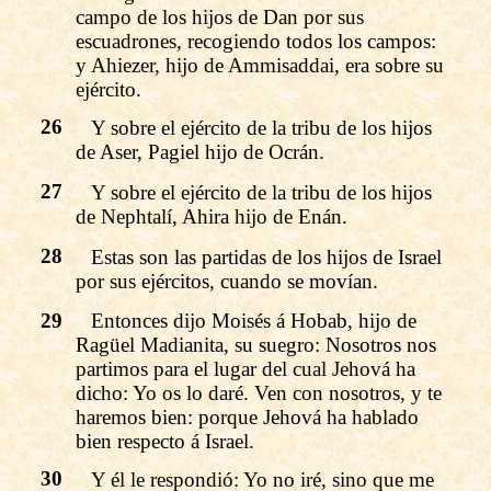
campo de los hijos de Dan por sus
escuadrones, recogiendo todos los campos:
y Ahiezer, hijo de Ammisaddai, era sobre su
ejército.
26
Y sobre el ejército de la tribu de los hijos
de Aser, Pagiel hijo de Ocrán.
27
Y sobre el ejército de la tribu de los hijos
de Nephtalí, Ahira hijo de Enán.
28
Estas son las partidas de los hijos de Israel
por sus ejércitos, cuando se movían.
29
Entonces dijo Moisés á Hobab, hijo de
Ragüel Madianita, su suegro: Nosotros nos
partimos para el lugar del cual Jehová ha
dicho: Yo os lo daré. Ven con nosotros, y te
haremos bien: porque Jehová ha hablado
bien respecto á Israel.
30
Y él le respondió: Yo no iré, sino que me